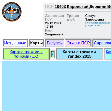
ПСР
10403
Кировский Деревня Во
Дата начала
Прошло
Статус:
ПСР:
дней:
Завершены
26.12.2023
1
отчеты проверены и
утверждены
17:15
Риск:
Умеренный
Исх.данные
Карты
Ресурсы
Отчет о ПСР
Справоч
Карта с треками и
Карты с треками
Ка
-
точками (EX)
Yandex 2015