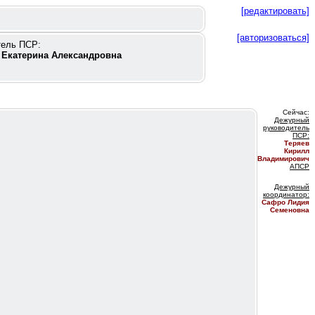
[редактировать]
[авторизоваться]
тель ПСР:
 Екатерина Александровна
Сейчас:
Дежурный
руководитель
ПС
Р:
Теряев
Кирилл
Владимирович
АПСР
Дежурный
координатор
:
Сафро Лидия
Семеновна