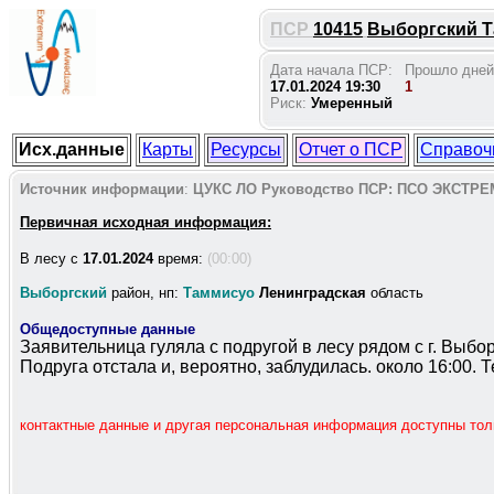
ПСР
10415
Выборгский Та
Дата начала ПСР:
Прошло дней
17.01.2024 19:30
1
Риск:
Умеренный
Исх.данные
Карты
Ресурсы
Отчет о ПСР
Справоч
Источник информации
:
ЦУКС ЛО
Руководство ПСР:
ПСО ЭКСТРЕ
Первичная исходная информация:
В лесу c
17.01.2024
время:
(00:00)
Выборгский
район, нп:
Таммисуо
Ленинградская
область
Общедоступные данные
Заявительница гуляла с подругой в лесу рядом с г. Выбо
Подруга отстала и, вероятно, заблудилась. около 16:00. Т
контактные данные и другая персональная информация доступны то