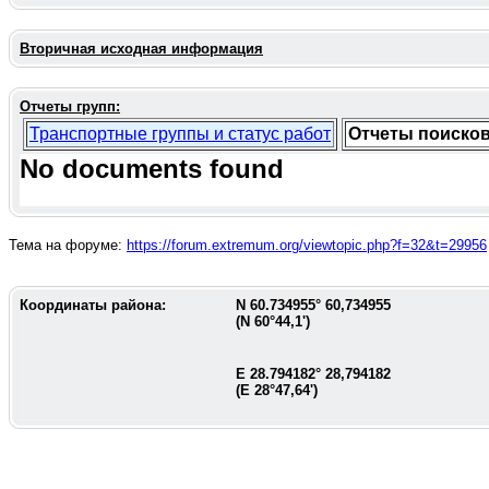
Вторичная исходная информация
Отчеты групп:
Транспортные группы и статус работ
Отчеты поиско
No documents found
Тема на форуме:
https://forum.extremum.org/viewtopic.php?f=32&t=29956
Координаты района:
N
60.734955
°
60,734955
(N
60°44,1'
)
E
28.794182
°
28,794182
(E
28°47,64'
)