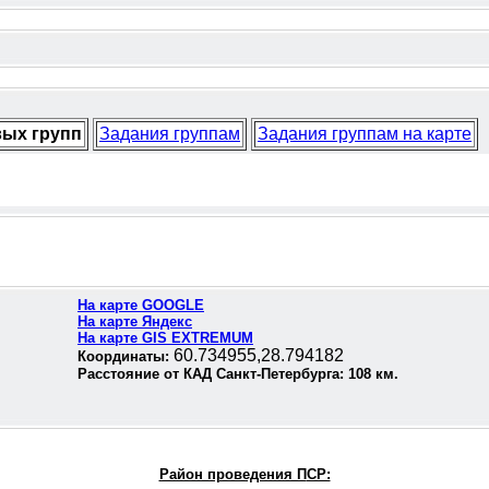
вых групп
Задания группам
Задания группам на карте
На карте GOOGLE
На карте Яндекс
На карте GIS EXTREMUM
60.734955,28.794182
Координаты:
Расстояние от КАД Санкт-Петербурга:
108
км.
Район проведения П
СР: