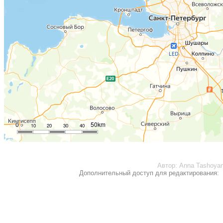
0
50km
10
20
30
40
Автор:
Anna Tashoya
Дополнительный доступ для редактирования: