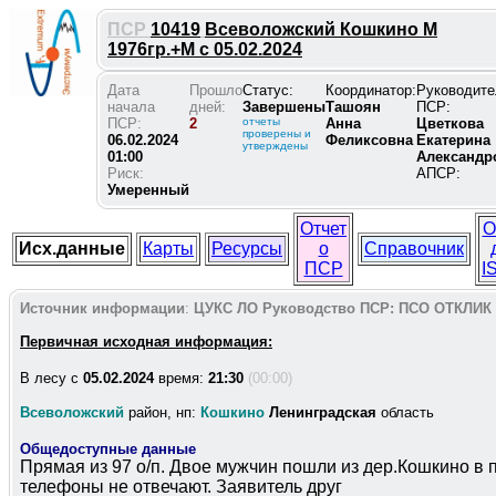
ПСР
10419
Всеволожский Кошкино М
1976гр.+М с 05.02.2024
Дата
Прошло
Статус:
Координатор:
Руководите
начала
дней:
Завершены
Ташоян
ПСР:
ПСР:
2
отчеты
Анна
Цветкова
проверены и
06.02.2024
Феликсовна
Екатерина
утверждены
01:00
Александр
Риск:
АПСР:
Умеренный
Отчет
О
Исх.данные
Карты
Ресурсы
о
Справочник
ПСР
I
Источник информации
:
ЦУКС ЛО
Руководство ПСР:
ПСО ОТКЛИК
Первичная исходная информация:
В лесу c
05.02.2024
время:
21:30
(00:00)
Всеволожский
район, нп:
Кошкино
Ленинградская
область
Общедоступные данные
Прямая из 97 о/п. Двое мужчин пошли из дер.Кошкино в 
телефоны не отвечают. Заявитель друг