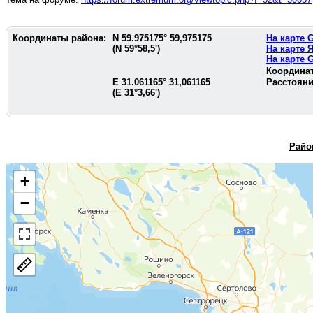
Координаты района:
N
59.975175
°
59,975175
На карте
(N
59°58,5'
)
На карте 
На карте
Координа
E
31.061165
°
31,061165
Расстояни
(E
31°3,66'
)
Райо
+
−