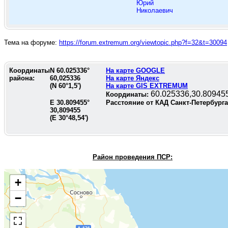
Юрий
Николаевич
Тема на форуме:
https://forum.extremum.org/viewtopic.php?f=32&t=30094
Координаты
N
60.025336
°
На карте GOOGLE
района:
60,025336
На карте Яндекс
(N
60°1,5'
)
На карте GIS EXTREMUM
60.025336,30.80945
Координаты:
E
30.809455
°
Расстояние от КАД Санкт-Петербург
30,809455
(E
30°48,54'
)
Район проведения П
СР:
+
−