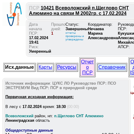
ПСР
10421
Всеволожский п.Щеглово СНТ
Алюмино на связи М 2002гр. с 17.02.2024
Дата
Прошло
Статус:
Координатор:
Руковод
начала
дней:
Завершены
Нечаева
ПСР:
ПСР:
1
отчеты
Марина
Кукушк
проверены и
17.02.2024
Александровна
Алексан
утверждены
19:41
Михайл
Риск:
АПСР:
Умеренный
Отчет
О
Исх.данные
Карты
Ресурсы
о
Справочник
ПСР
I
Источник информации
:
ЦУКС ЛО
Руководство ПСР:
ПСО
ЭКСТРЕМУМ
Вид ПСР:
ПСР в природной среде
Ца
Первичная исходная информация:
В лесу c
17.02.2024
время:
18:30
(00:00)
Всеволожский
район, нп:
п.Щеглово СНТ Алюмино
Ленинградская
область
Общедоступные данные