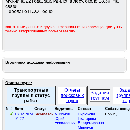
Мужчина 22 года, заблудился в лесу, около 18.30. На
связи.
Передано ПСО Тосно.
контактные данные и другая персональная информация доступны
только авторизованным пользователям
Вторичная исходная информация
Отчеты групп:
Транспортные
Отчеты
Зада
Задания
группы и статус
поисковых
групп
группам
работ
групп
кар
N
#
Дата
Статус
Водитель
Состав
Собаки спец
1
18.02.2024
Вернулась
Миронов
Бирюкова
Борис,
04:22
Юрий
Екатерина
Николаевич,
Владимировна
Миронов