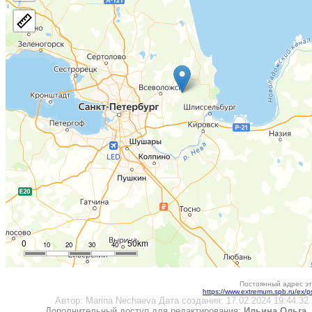
0
50km
10
20
30
40
Постоянный адрес эт
https://www.extremum.spb.ru/ex/
Автор:
Marina Nechaeva
Дата создания:
17.02.2024 19:44:32
Дополнительный доступ для редактирования:
Ильина Ольга