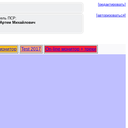
[редактировать]
[авторизоваться]
тель ПСР:
Артем Михайлович
 монитор
Test 2017
On-line монитор + треки