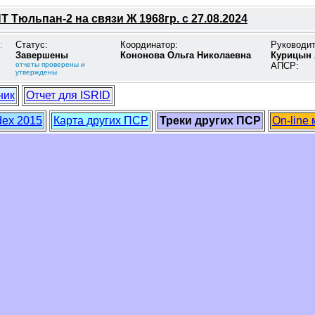
 Тюльпан-2 на связи Ж 1968гр. с 27.08.2024
:
Статус:
Координатор:
Руководи
Завершены
Кононова Ольга Николаевна
Курицын 
отчеты проверены и
АПСР:
утверждены
ник
Отчет для ISRID
dex 2015
Карта других ПСР
Треки других ПСР
On-line