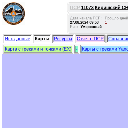
ПСР
11073
Киришский СНТ
Дата начала ПСР:
Прошло дней
27.08.2024 09:53
1
Риск:
Умеренный
Исх.данные
Карты
Ресурсы
Отчет о ПСР
Справоч
Карта с треками и точками (EX)
-
Карты с треками Yan