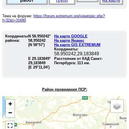
работ
групп
на карте
Тема на форуме:
https://forum.extremum.org/viewtopic.php?
f=32&t=31680
Координаты
N
58.950242
°
На карте GOOGLE
района:
58,950242
На карте Яндекс
(N
58°57'
)
На карте GIS EXTREMUM
Координаты:
58.950242,29.183849
E
29.183849
°
Расстояние от КАД Санкт-
29,183849
Петербурга:
113
км.
(E
29°11,04'
)
Район проведения П
СР:
+
−