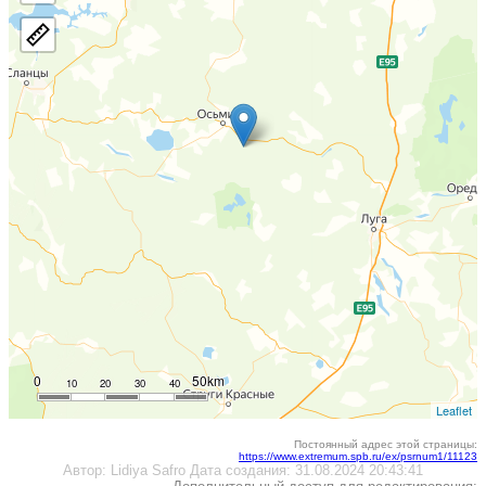
0
50km
10
20
30
40
Leaflet
Постоянный адрес этой страницы:
https://www.extremum.spb.ru/ex/psrnum1/11123
Автор:
Lidiya Safro
Дата создания:
31.08.2024 20:43:41