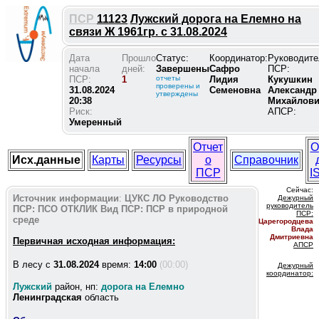
ПСР
11123
Лужский дорога на Елемно на
связи Ж 1961гр. с 31.08.2024
Дата
Прошло
Статус:
Координатор:
Руководите
начала
дней:
Завершены
Сафро
ПСР:
ПСР:
1
отчеты
Лидия
Кукушкин
проверены и
31.08.2024
Семеновна
Александр
утверждены
20:38
Михайлов
Риск:
АПСР:
Умеренный
Отчет
О
Исх.данные
Карты
Ресурсы
о
Справочник
ПСР
I
Сейчас:
Источник информации
:
ЦУКС ЛО
Руководство
Дежурный
руководитель
ПСР:
ПСО ОТКЛИК
Вид ПСР:
ПСР в природной
ПС
Р:
среде
Царегородцева
Влада
Дмитриевна
Первичная исходная информация:
АПСР
В лесу c
31.08.2024
время:
14:00
(00:00)
Дежурный
координатор
:
Лужский
район, нп:
дорога на Елемно
Ленинградская
область