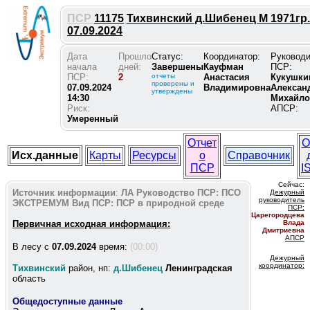
ПСР
11175
Тихвинский д.Шибенец М 1971гр.
07.09.2024
Дата
Прошло
Статус:
Координатор:
Руковод
начала
дней:
Завершены
Кауфман
ПСР:
ПСР:
2
отчеты
Анастасия
Кукушки
проверены и
07.09.2024
Владимировна
Алексан
утверждены
14:30
Михайло
Риск:
АПСР:
Умеренный
Отчет
О
Исх.данные
Карты
Ресурсы
о
Справочник
ПСР
I
Сейчас:
Источник информации
:
ЛА
Руководство ПСР:
ПСО
Дежурный
руководитель
ЭКСТРЕМУМ
Вид ПСР:
ПСР в природной среде
ПС
Р:
Царегородцева
Первичная исходная информация:
Влада
Дмитриевна
АПСР
В лесу c
07.09.2024
время:
(00:00)
Дежурный
координатор
:
Тихвинский
район, нп:
д.Шибенец
Ленинградская
область
Общедоступные данные