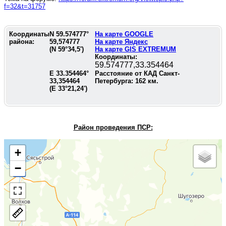
f=32&t=31757
Координаты
N
59.574777
°
На карте GOOGLE
района:
59,574777
На карте Яндекс
(N
59°34,5'
)
На карте GIS EXTREMUM
Координаты:
59.574777,33.354464
E
33.354464
°
Расстояние от КАД Санкт-
33,354464
Петербурга:
162
км.
(E
33°21,24'
)
Район проведения П
СР:
+
−