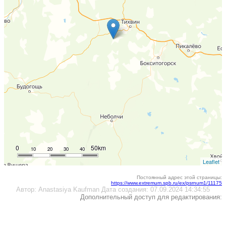
0
50km
10
20
30
40
Leaflet
Постоянный адрес этой страницы:
https://www.extremum.spb.ru/ex/psrnum1/11175
Автор:
Anastasiya Kaufman
Дата создания:
07.09.2024 14:34:55
Дополнительный доступ для редактирования: