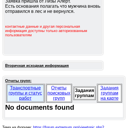
Заявка пришла от Лизы Алерт.
Есть основания полагать что мужчина вновь
отправился в лес и не вернулся.
контактные данные и другая персональная
информация доступны только авторизованным
пользователям
Вторичная исходная информация
Отчеты групп:
Транспортные
Отчеты
Задания
Задания
группы и статус
поисковых
группам
группам
работ
групп
на карте
No documents found
Тема на форуме:
https://forum.extremum.org/viewtopic.php?