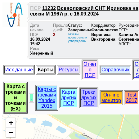
ПСР
11232
Всеволожский СНТ Ириновка на
связи М 1967гр. с 16.09.2024
Дата
Прошло
Статус:
Координатор:
Руководит
начала
дней:
Завершены
Филиновская
ПСР:
ПСР:
2
отчеты
Вероника
Ханина А
проверены и
16.09.2024
Викторовна
Сергеевна
утверждены
15:42
АПСР:
Риск:
Умеренный
Отчет
О
Исх.данные
Карты
Ресурсы
о
Справочник
ПСР
I
Карта с
Карты с
треками
Карта
Треки
треками
On-line
Test
и
-
других
других
Yandex
монитор
2017
точками
ПСР
ПСР
2015
(EX)
+
−