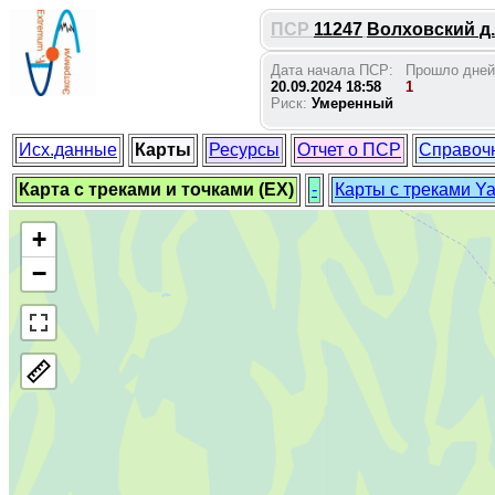
ПСР
11247
Волховский д.
Дата начала ПСР:
Прошло дней
20.09.2024 18:58
1
Риск:
Умеренный
Исх.данные
Карты
Ресурсы
Отчет о ПСР
Справоч
Карта с треками и точками (EX)
-
Карты с треками Y
+
−