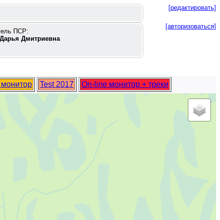
[редактировать]
[авторизоваться]
тель ПСР:
Дарья Дмитриевна
e монитор
Test 2017
On-line монитор + треки