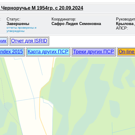
 Черноручье М 1954гр. с 20.09.2024
:
Статус:
Координатор:
Руководи
Завершены
Сафро Лидия Семеновна
Крылова 
отчеты проверены и
АПСР:
утверждены
ник
Отчет для ISRID
andex 2015
Карта других ПСР
Треки других ПСР
On-lin