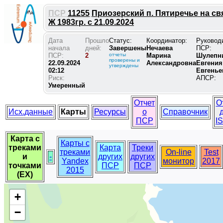
ПСР
11255
Приозерский п. Пятиречье на св
Ж 1983гр. с 21.09.2024
Дата
Прошло
Статус:
Координатор:
Руковод
начала
дней:
Завершены
Нечаева
ПСР:
ПСР:
2
отчеты
Марина
Шулепн
проверены и
22.09.2024
Александровна
Евгения
утверждены
02:12
Евгенье
Риск:
АПСР:
Умеренный
Отчет
О
Исх.данные
Карты
Ресурсы
о
Справочник
ПСР
I
Карта с
Карты с
треками
Карта
Треки
треками
On-line
Test
и
-
других
других
Yandex
монитор
2017
точками
ПСР
ПСР
2015
(EX)
+
−