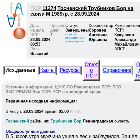
ПСР
11274
Тосненский Трубников Бор на
связи М 1989гр. с 28.09.2024
Дата
Прошло
Статус:
Координатор:
Руководител
начала
дней:
Завершены
Соровец
ПСР:
ПСР:
2
отчеты
Ангелина
Кукушкин
проверены и
28.09.2024
Юрьевна
Александр
утверждены
08:53
Михайлович
Риск:
АПСР:
Высокий
Отчет
О
Исх.данные
Карты
Ресурсы
о
Справочник
ПСР
I
Источник информации
:
ЦУКС ЛО
Руководство ПСР:
ПСО
ЭКСТРЕМУМ
Вид ПСР:
ПСР в природной среде
Первичная исходная информация:
В лесу c
28.09.2024
время:
05:00
(00:00)
Тосненский
район, нп:
Трубников Бор
Ленинградская
область
Общедоступные данные
В 5 часов утра мужчина ушел в лес и заблудился. Зашёл