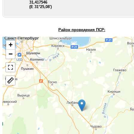
31,417546
(E
31°25,08'
)
Район проведения П
СР:
+
−