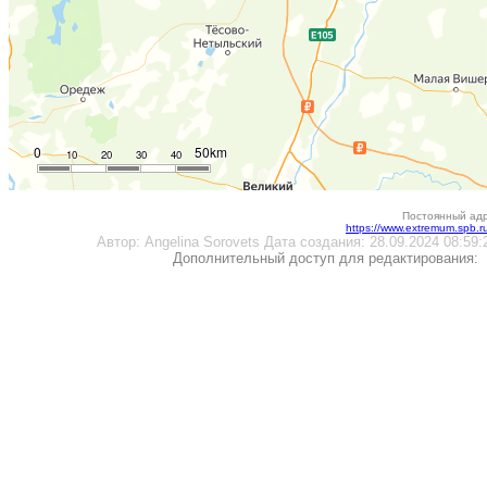
0
50km
10
20
30
40
Постоянный адр
https://www.extremum.spb.
Автор:
Angelina Sorovets
Дата создания:
28.09.2024 08:59:
Дополнительный доступ для редактирования: