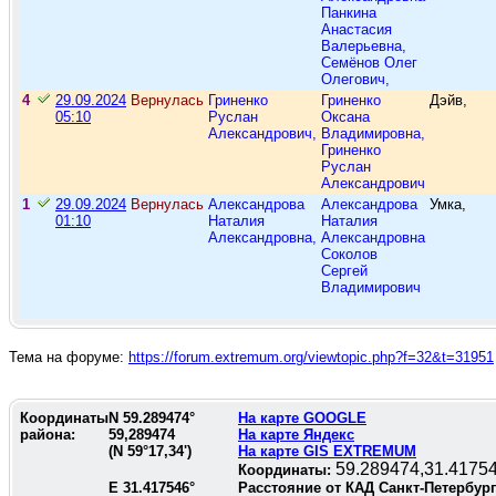
Панкина
Анастасия
Валерьевна,
Семёнов Олег
Олегович,
4
29.09.2024
Вернулась
Гриненко
Гриненко
Дэйв,
05:10
Руслан
Оксана
Александрович,
Владимировна,
Гриненко
Руслан
Александрович
1
29.09.2024
Вернулась
Александрова
Александрова
Умка,
01:10
Наталия
Наталия
Александровна,
Александровна
Соколов
Сергей
Владимирович
Тема на форуме:
https://forum.extremum.org/viewtopic.php?f=32&t=31951
Координаты
N
59.289474
°
На карте GOOGLE
района:
59,289474
На карте Яндекс
(N
59°17,34'
)
На карте GIS EXTREMUM
59.289474,31.4175
Координаты:
E
31.417546
°
Расстояние от КАД Санкт-Петербур