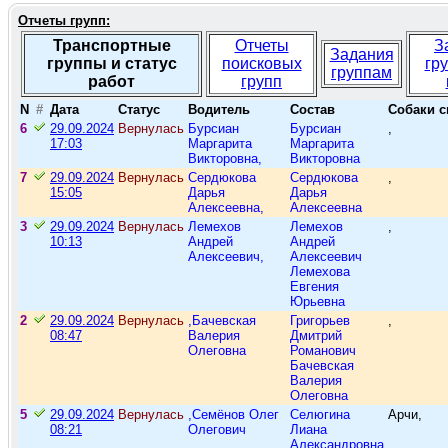
Отчеты групп:
Транспортные
Отчеты
З
Задания
группы и статус
поисковых
гр
группам
работ
групп
N
#
Дата
Статус
Водитель
Состав
Собаки с
6
29.09.2024
Вернулась
Бурсиан
Бурсиан
,
17:03
Маргарита
Маргарита
Викторовна,
Викторовна
7
29.09.2024
Вернулась
Сердюкова
Сердюкова
,
15:05
Дарья
Дарья
Алексеевна,
Алексеевна
3
29.09.2024
Вернулась
Лемехов
Лемехов
,
10:13
Андрей
Андрей
Алексеевич,
Алексеевич
Лемехова
Евгения
Юрьевна
2
29.09.2024
Вернулась
,Бачевская
Григорьев
,
08:47
Валерия
Дмитрий
Олеговна
Романович
Бачевская
Валерия
Олеговна
5
29.09.2024
Вернулась
,Семёнов Олег
Селюгина
Арчи,
08:21
Олегович
Лиана
Александровна