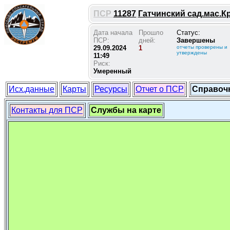
ПСР
11287
Гатчинский сад.мас.К
Дата начала
Прошло
Статус:
ПСР:
дней:
Завершены
29.09.2024
1
отчеты проверены и
утверждены
11:49
Риск:
Умеренный
Исх.данные
Карты
Ресурсы
Отчет о ПСР
Справоч
Контакты для ПСР
Службы на карте