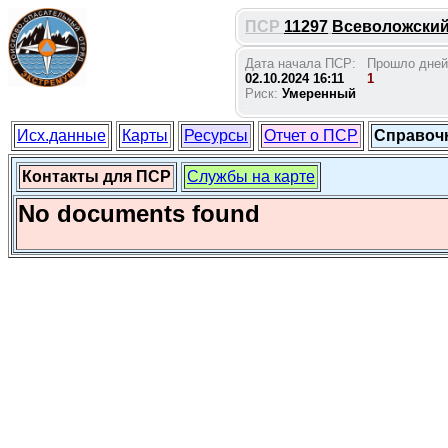
ПСР
11297
Всеволожский 
Дата начала ПСР:
Прошло дней
02.10.2024 16:11
1
Риск:
Умеренный
Исх.данные
Карты
Ресурсы
Отчет о ПСР
Справоч
Контакты для ПСР
Службы на карте
No documents found