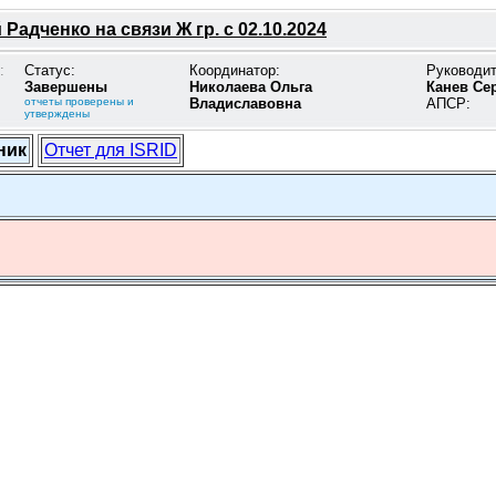
Радченко на связи Ж гр. с 02.10.2024
:
Статус:
Координатор:
Руководи
Завершены
Николаева Ольга
Канев Се
отчеты проверены и
Владиславовна
АПСР:
утверждены
ник
Отчет для ISRID