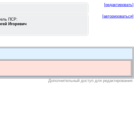
[редактировать]
[авторизоваться]
тель ПСР:
ргей Игоревич
Дополнительный доступ для редактирования: