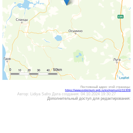
0
50km
10
20
30
40
Leaflet
Постоянный адрес этой страницы:
https://www.extremum.spb.ru/ex/psrnum1/11309
Автор:
Lidiya Safro
Дата создания:
04.10.2024 19:30:27
Дополнительный доступ для редактирования: