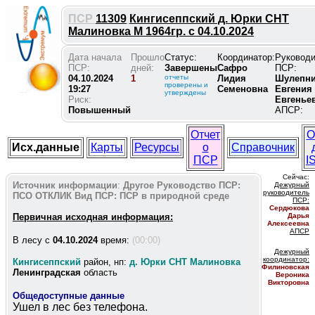
ПСР
11309
Кингисеппский д. Юрки СНТ
Малиновка М 1964гр. с 04.10.2024
Дата начала
Прошло
Статус:
Координатор:
Руковод
ПСР:
дней:
Завершены
Сафро
ПСР:
04.10.2024
1
отчеты
Лидия
Шулепни
проверены и
19:27
Семеновна
Евгения
утверждены
Риск:
Евгенье
Повышенный
АПСР:
Отчет
О
Исх.данные
Карты
Ресурсы
о
Справочник
ПСР
I
Сейчас:
Источник информации
:
Другое
Руководство ПСР:
Дежурный
руководитель
ПСО ОТКЛИК
Вид ПСР:
ПСР в природной среде
ПС
Р:
Сердюкова
Первичная исходная информация:
Дарья
Алексеевна
АПСР
В лесу c
04.10.2024
время:
(00:00)
Дежурный
координатор
:
Кингисеппский
район, нп:
д. Юрки СНТ Малиновка
Филиновская
Ленинградская
область
Вероника
Викторовна
Общедоступные данные
Ушел в лес без телефона.