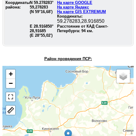
Координаты
N
59.278283
°
На карте GOOGLE
района:
59,278283
На карте Яндекс
(N
59°16,68'
)
На карте GIS EXTREMUM
Координаты:
59.278283,28.916850
E
28.916850
°
Расстояние от КАД Санкт-
28,91685
Петербурга:
94
км.
(E
28°55,02'
)
Район проведения П
СР:
+
−