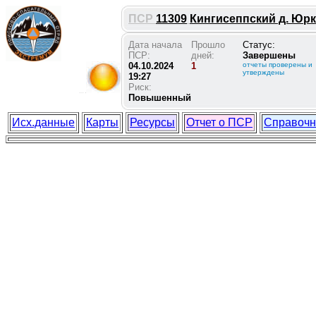
ПСР
11309
Кингисеппский д. Юрк
Дата начала
Прошло
Статус:
ПСР:
дней:
Завершены
04.10.2024
1
отчеты проверены и
утверждены
19:27
Риск:
Повышенный
Исх.данные
Карты
Ресурсы
Отчет о ПСР
Справочн