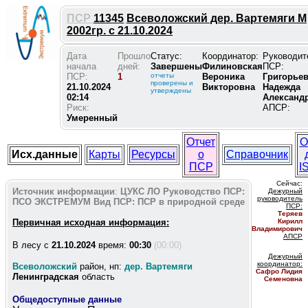
ПСР
11345
Всеволожский дер. Вартемяги М
2002гр. с 21.10.2024
Дата
Прошло
Статус:
Координатор:
Руководит
начала
дней:
Завершены
Филиновская
ПСР:
ПСР:
1
отчеты
Вероника
Григорье
проверены и
21.10.2024
Викторовна
Надежда
утверждены
02:14
Александ
Риск:
АПСР:
Умеренный
Отчет
О
Исх.данные
Карты
Ресурсы
о
Справочник
ПСР
I
Сейчас:
Источник информации
:
ЦУКС ЛО
Руководство ПСР:
Дежурный
руководитель
ПСО ЭКСТРЕМУМ
Вид ПСР:
ПСР в природной среде
ПС
Р:
Теряев
Первичная исходная информация:
Кирилл
Владимирович
АПСР
В лесу c
21.10.2024
время:
00:30
(00:00)
Дежурный
координатор
:
Всеволожский
район, нп:
дер. Вартемяги
Сафро Лидия
Ленинградская
область
Семеновна
Общедоступные данные