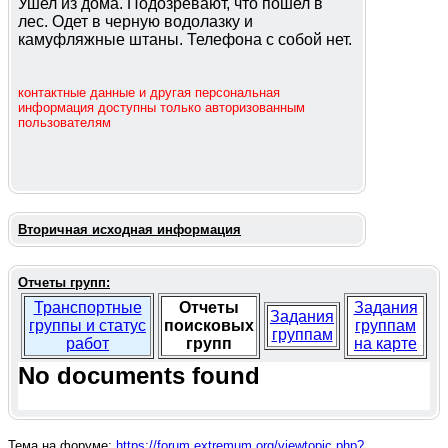
Ушел из дома. Подозревают, что пошел в
лес. Одет в черную водолазку и
камуфляжные штаны. Телефона с собой нет.
контактные данные и другая персональная
информация доступны только авторизованным
пользователям
Вторичная исходная информация
Отчеты групп:
Транспортные
Отчеты
Задания
Задания
группы и статус
поисковых
группам
группам
работ
групп
на карте
No documents found
Тема на форуме:
https://forum.extremum.org/viewtopic.php?