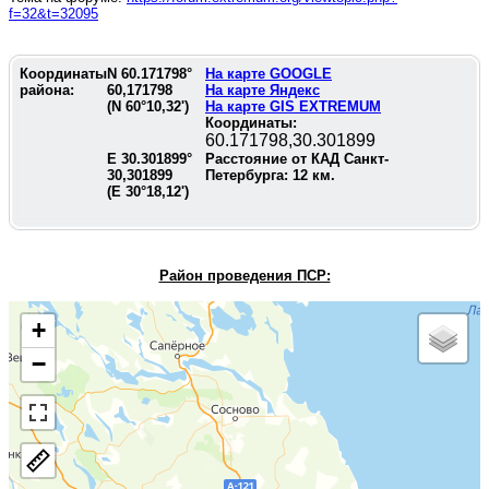
f=32&t=32095
Координаты
N
60.171798
°
На карте GOOGLE
района:
60,171798
На карте Яндекс
(N
60°10,32'
)
На карте GIS EXTREMUM
Координаты:
60.171798,30.301899
E
30.301899
°
Расстояние от КАД Санкт-
30,301899
Петербурга:
12
км.
(E
30°18,12'
)
Район проведения П
СР:
+
−