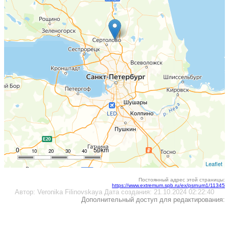
0
50km
10
20
30
40
Leaflet
Постоянный адрес этой страницы:
https://www.extremum.spb.ru/ex/psrnum1/11345
Автор:
Veronika Filinovskaya
Дата создания:
21.10.2024 02:22:40
Дополнительный доступ для редактирования: