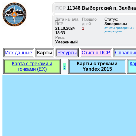
ПСР
11346
Выборгский п. Зелёна
Дата начала
Прошло
Статус:
ПСР:
дней:
Завершены
21.10.2024
1
отчеты проверены и
утверждены
18:33
Риск:
Умеренный
Исх.данные
Карты
Ресурсы
Отчет о ПСР
Справоч
Карта с треками и
Карты с треками
Ка
-
точками (EX)
Yandex 2015