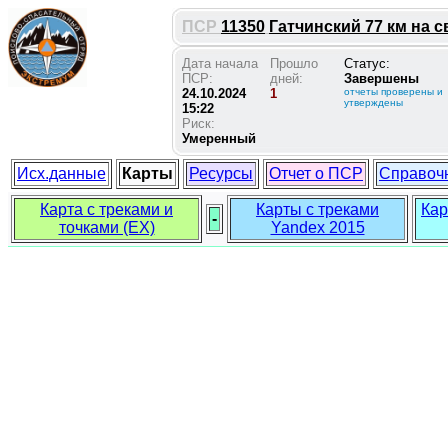
ПСР
11350
Гатчинский 77 км на св
Дата начала
Прошло
Статус:
ПСР:
дней:
Завершены
24.10.2024
1
отчеты проверены и
утверждены
15:22
Риск:
Умеренный
Исх.данные
Карты
Ресурсы
Отчет о ПСР
Справоч
Карта с треками и
Карты с треками
Кар
-
точками (EX)
Yandex 2015