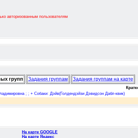
лько авторизованным пользователям
вых групп
Задания группам
Задания группам на карте
Кратк
адимировна ; ; + Собаки: Дэйв(Голдендэйзи Дэвидсон Дабл-квик)
На карте GOOGLE
На карте Яндекс