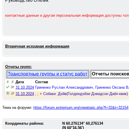
Руководство Отклик
контактные данные и другая персональная информация доступны то
Вторичная исходная информация
Отчеты групп:
Транспортные группы и статус работ
Отчеты поиско
#
#
Дата
Состав
31.10.2024
Гриненко Руслан Александрович, Гриненко Оксана Вл
31.10.2024
; ; + Собаки: Дэйв(Голдендэйзи Дэвидсон Дабл-квик)
Тема на форуме:
https://forum.extremum.org/viewtopic.php?f=32&t=32154
Координаты района:
N
60.276134
°
60,276134
(N
60°16,56'
)