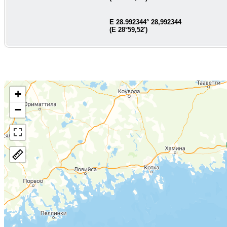
E
28.992344
°
28,992344
(E
28°59,52'
)
+
−