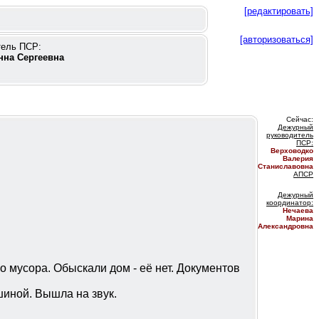
[редактировать]
[авторизоваться]
тель ПСР:
нна Сергеевна
Сейчас:
Дежурный
руководитель
ПС
Р:
Верховодко
Валерия
Станиславовна
АПСР
Дежурный
координатор
:
Нечаева
Марина
Александровна
о мусора. Обыскали дом - её нет. Документов
шиной. Вышла на звук.