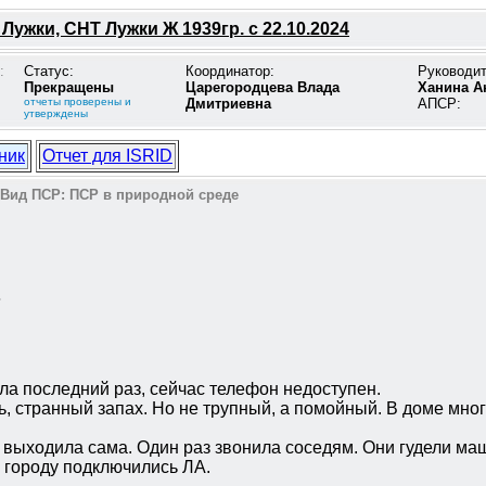
Лужки, СНТ Лужки Ж 1939гр. с 22.10.2024
:
Статус:
Координатор:
Руководи
Прекращены
Царегородцева Влада
Ханина А
отчеты проверены и
Дмитриевна
АПСР:
утверждены
ник
Отчет для ISRID
Вид ПСР:
ПСР в природной среде
ь
ила последний раз, сейчас телефон недоступен.
, странный запах. Но не трупный, а помойный. В доме мног
о выходила сама. Один раз звонила соседям. Они гудели ма
о городу подключились ЛА.