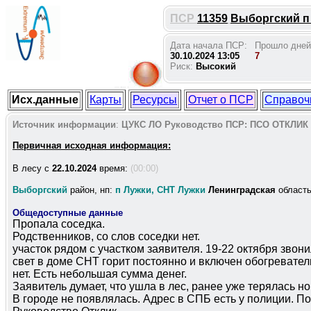
ПСР
11359
Выборгский п 
Дата начала ПСР:
Прошло дней
30.10.2024 13:05
7
Риск:
Высокий
Исх.данные
Карты
Ресурсы
Отчет о ПСР
Справоч
Источник информации
:
ЦУКС ЛО
Руководство ПСР:
ПСО ОТКЛИК
Первичная исходная информация:
В лесу c
22.10.2024
время:
(00:00)
Выборгский
район, нп:
п Лужки, СНТ Лужки
Ленинградская
област
Общедоступные данные
Пропала соседка.
Родственников, со слов соседки нет.
участок рядом с участком заявителя. 19-22 октября звон
свет в доме СНТ горит постоянно и включен обогреватель
нет. Есть небольшая сумма денег.
Заявитель думает, что ушла в лес, ранее уже терялась н
В городе не появлялась. Адрес в СПБ есть у полиции. П