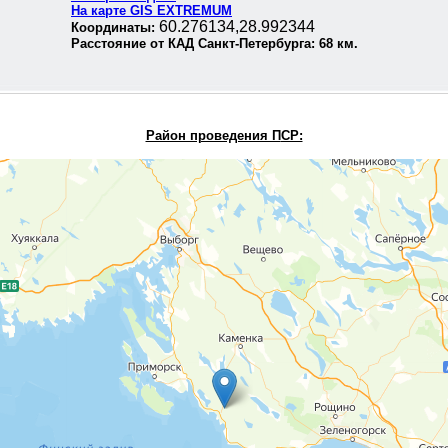
На карте GIS EXTREMUM
60.276134,28.992344
Координаты:
Расстояние от КАД Санкт-Петербурга:
68
км.
Район проведения П
СР: