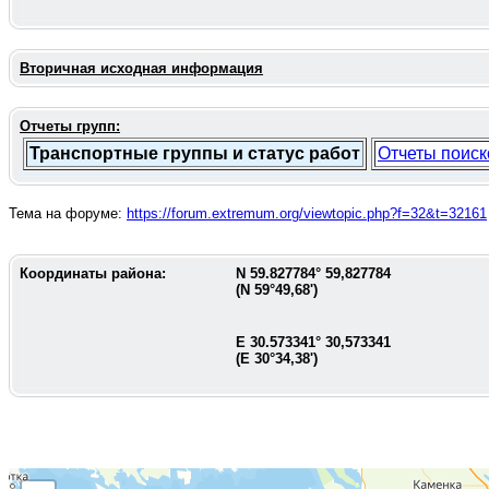
Вторичная исходная информация
Отчеты групп:
Транспортные группы и статус работ
Отчеты поиск
Тема на форуме:
https://forum.extremum.org/viewtopic.php?f=32&t=32161
Координаты района:
N
59.827784
°
59,827784
(N
59°49,68'
)
E
30.573341
°
30,573341
(E
30°34,38'
)