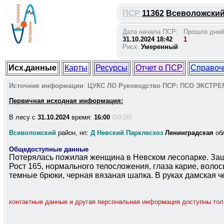
ПСР
11362
Всеволожский 
Дата начала ПСР:
Прошло дней
31.10.2024 18:42
1
Риск:
Умеренный
Исх.данные
Карты
Ресурсы
Отчет о ПСР
Справоч
Источник информации
:
ЦУКС ЛО
Руководство ПСР:
ПСО ЭКСТРЕ
Первичная исходная информация:
В лесу c
31.10.2024
время:
16:00
(00:00)
Всеволожский
район, нп:
Д Невский Парклесхоз
Ленинградская
об
Общедоступные данные
Потерялась пожилая женщина в Невском лесопарке. Зашла
Рост 165, нормального телосложения, глаза карие, волос
темные брюки, черная вязаная шапка. В руках дамская ч
контактные данные и другая персональная информация доступны то