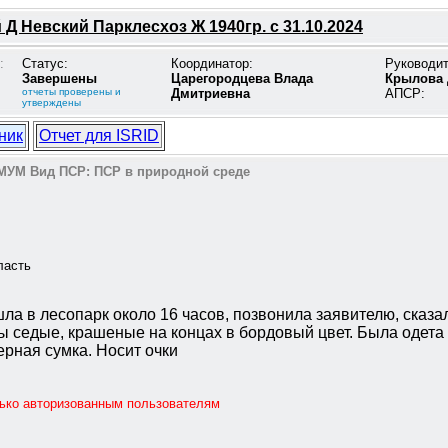
Д Невский Парклесхоз Ж 1940гр. с 31.10.2024
:
Статус:
Координатор:
Руководи
Завершены
Царегородцева Влада
Крылова 
отчеты проверены и
Дмитриевна
АПСР:
утверждены
ник
Отчет для ISRID
МУМ
Вид ПСР:
ПСР в природной среде
ласть
 в лесопарк около 16 часов, позвонила заявителю, сказала
ы седые, крашеные на концах в бордовый цвет. Была одета в
ерная сумка. Носит очки
лько авторизованным пользователям