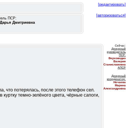
[редактировать]
[авторизоваться]
тель ПСР:
Дарья Дмитриевна
Сейчас:
Дежурный
руководитель
ПС
Р:
Верховодко
Валерия
Станиславовна
АПСР
Дежурный
координатор
:
Нечаева
Марина
Александровна
, что потерялась, после этого телефон сел.
 куртку темно-зелёного цвета, чёрные сапоги,