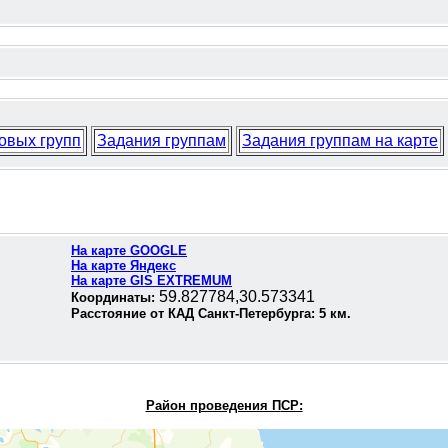
овых групп
Задания группам
Задания группам на карте
На карте GOOGLE
На карте Яндекс
На карте GIS EXTREMUM
59.827784,30.573341
Координаты:
Расстояние от КАД Санкт-Петербурга:
5
км.
Район проведения П
СР: