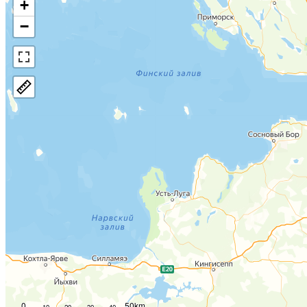
+
−
0
50km