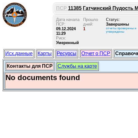
ПСР
11385
Гатчинский Пудость М 
Дата начала
Прошло
Статус:
ПСР:
дней:
Завершены
09.12.2024
1
отчеты проверены и
утверждены
11:29
Риск:
Умеренный
Исх.данные
Карты
Ресурсы
Отчет о ПСР
Справоч
Контакты для ПСР
Службы на карте
No documents found