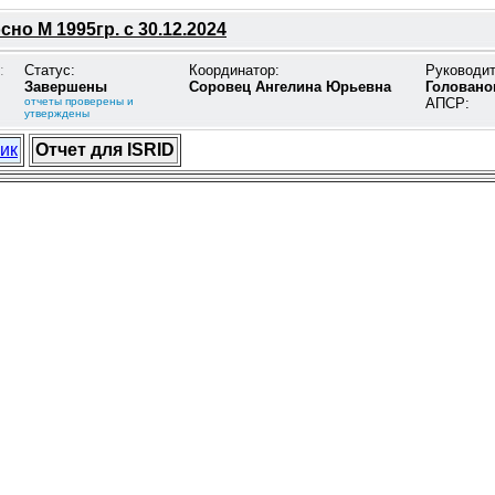
но М 1995гр. с 30.12.2024
:
Статус:
Координатор:
Руководи
Завершены
Соровец Ангелина Юрьевна
Головано
отчеты проверены и
АПСР:
утверждены
ик
Отчет для ISRID