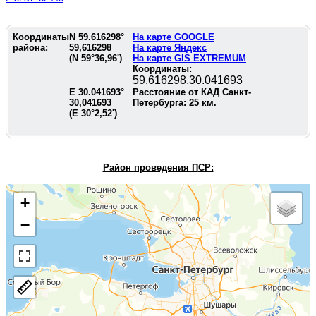
Координаты
N
59.616298
°
На карте GOOGLE
района:
59,616298
На карте Яндекс
(N
59°36,96'
)
На карте GIS EXTREMUM
Координаты:
59.616298,30.041693
E
30.041693
°
Расстояние от КАД Санкт-
30,041693
Петербурга:
25
км.
(E
30°2,52'
)
Район проведения П
СР:
+
−