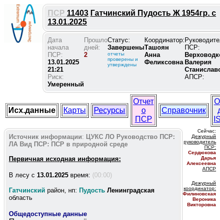
ПСР
11403
Гатчинский Пудость Ж 1954гр. с
13.01.2025
Дата
Прошло
Статус:
Координатор:
Руководите
начала
дней:
Завершены
Ташоян
ПСР:
ПСР:
2
отчеты
Анна
Верховодк
проверены и
13.01.2025
Феликсовна
Валерия
утверждены
21:21
Станислав
Риск:
АПСР:
Умеренный
Отчет
О
Исх.данные
Карты
Ресурсы
о
Справочник
ПСР
I
Сейчас:
Источник информации
:
ЦУКС ЛО
Руководство ПСР:
Дежурный
руководитель
ЛА
Вид ПСР:
ПСР в природной среде
ПС
Р:
Сердюкова
Первичная исходная информация:
Дарья
Алексеевна
АПСР
В лесу c
13.01.2025
время:
(00:00)
Дежурный
координатор
:
Гатчинский
район, нп:
Пудость
Ленинградская
Филиновская
область
Вероника
Викторовна
Общедоступные данные