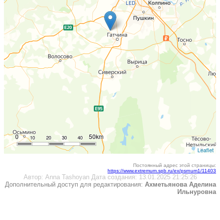
0
50km
10
20
30
40
Leaflet
Постоянный адрес этой страницы:
https://www.extremum.spb.ru/ex/psrnum1/11403
Автор:
Anna Tashoyan
Дата создания:
13.01.2025 21:25:26
Дополнительный доступ для редактирования:
Ахметьянова Аделина
Ильнуровна