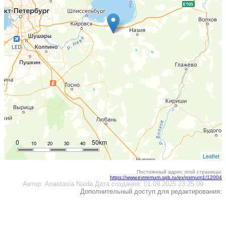
0
50km
10
20
30
40
Leaflet
Постоянный адрес этой страницы:
https://www.extremum.spb.ru/ex/psrnum1/12004
Автор:
Anastasia Naida
Дата создания:
01.09.2025 23:25:09
Дополнительный доступ для редактирования: