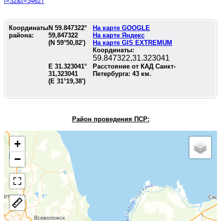
f=32&t=34627
Координаты
N
59.847322
°
На карте GOOGLE
района:
59,847322
На карте Яндекс
(N
59°50,82'
)
На карте GIS EXTREMUM
Координаты:
59.847322,31.323041
E
31.323041
°
Расстояние от КАД Санкт-
31,323041
Петербурга:
43
км.
(E
31°19,38'
)
Район проведения П
СР:
+
−