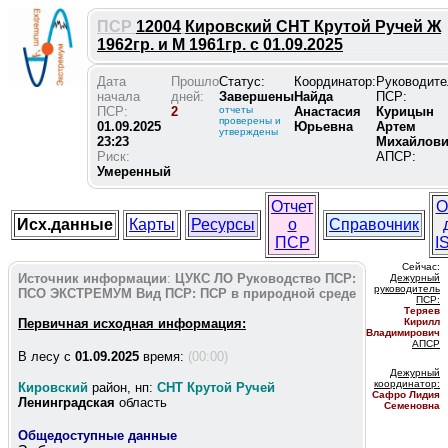
ПСР
12004
Кировский СНТ Крутой Ручей Ж
1962гр. и М 1961гр. с 01.09.2025
Дата
Прошло
Статус:
Координатор:
Руководите
начала
дней:
Завершены
Найда
ПСР:
ПСР:
2
отчеты
Анастасия
Курицын
проверены и
01.09.2025
Юрьевна
Артем
утверждены
23:23
Михайлов
Риск:
АПСР:
Умеренный
Отчет
О
Исх.данные
Карты
Ресурсы
о
Справочник
ПСР
I
Сейчас:
Источник информации
:
ЦУКС ЛО
Руководство ПСР:
Дежурный
руководитель
ПСО ЭКСТРЕМУМ
Вид ПСР:
ПСР в природной среде
ПС
Р:
Теряев
Первичная исходная информация:
Кирилл
Владимирович
АПСР
В лесу c
01.09.2025
время:
(00:00)
Дежурный
координатор
:
Кировский
район, нп:
СНТ Крутой Ручей
Сафро Лидия
Ленинградская
область
Семеновна
Общедоступные данные