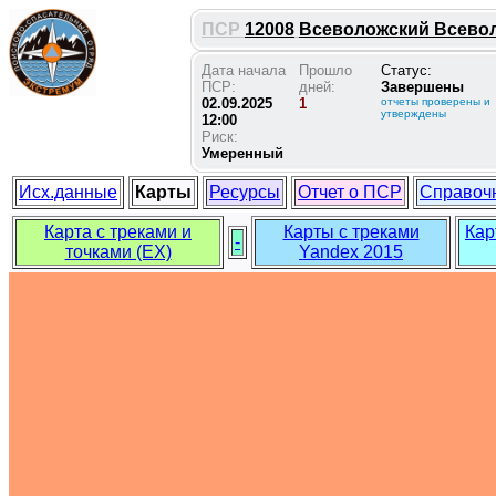
ПСР
12008
Всеволожский Всеволож
Дата начала
Прошло
Статус:
ПСР:
дней:
Завершены
02.09.2025
1
отчеты проверены и
утверждены
12:00
Риск:
Умеренный
Исх.данные
Карты
Ресурсы
Отчет о ПСР
Справоч
Карта с треками и
Карты с треками
Кар
-
точками (EX)
Yandex 2015