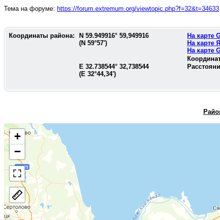
Тема на форуме:
https://forum.extremum.org/viewtopic.php?f=32&t=34633
Координаты района:
N
59.949916
°
59,949916
На карте
(N
59°57'
)
На карте 
На карте
Координа
E
32.738544
°
32,738544
Расстояни
(E
32°44,34'
)
Райо
+
−