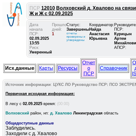
ПСР
12010
Волховский д. Хвалово на связи
Ж и Ж с 02.09.2025
Дата
Прошло
Статус:
Координатор:
Руководите
начала
дней:
Завершены
Найда
ПСР:
ПСР:
1
отчеты
Анастасия
Курицын
проверены и
02.09.2025
Юрьевна
Артем
утверждены
13:55
Михайлов
Риск:
АПСР:
Умеренный
Отчет
О
Исх.данные
Карты
Ресурсы
о
Справочник
ПСР
I
Источник информации
:
ЦУКС ЛО
Руководство ПСР:
ПСО ЭКСТРЕ
Первичная исходная информация:
В лесу c
02.09.2025
время:
(00:00)
Волховский
район, нп:
д. Хвалово
Ленинградская
область
Общедоступные данные
Заблудились.
Заходили с д. Хвалово