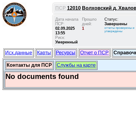
ПСР
12010
Волховский д. Хвалово
Дата начала
Прошло
Статус:
ПСР:
дней:
Завершены
02.09.2025
1
отчеты проверены и
утверждены
13:55
Риск:
Умеренный
Исх.данные
Карты
Ресурсы
Отчет о ПСР
Справоч
Контакты для ПСР
Службы на карте
No documents found