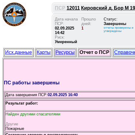
ПСР
12011
Кировский д. Бор М 199
Дата начала
Прошло
Статус:
ПСР:
дней:
Завершены
02.09.2025
1
отчеты проверены и
утверждены
14:42
Риск:
Умеренный
Исх.данные
Карты
Ресурсы
Отчет о ПСР
Справоч
ПС работы завершены
Дата завершения ПСР:
02.09.2025 16:40
Результат работ:
Найден другими спасателями
Другие
Пожарные
Состояние здоровья пострадавшего: