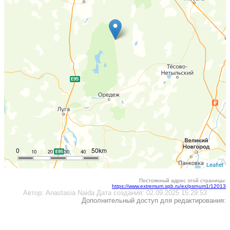
0
50km
10
20
30
40
Leaflet
Постоянный адрес этой страницы:
https://www.extremum.spb.ru/ex/psrnum1/12013
Автор:
Anastasia Naida
Дата создания:
02.09.2025 15:29:53
Дополнительный доступ для редактирования: