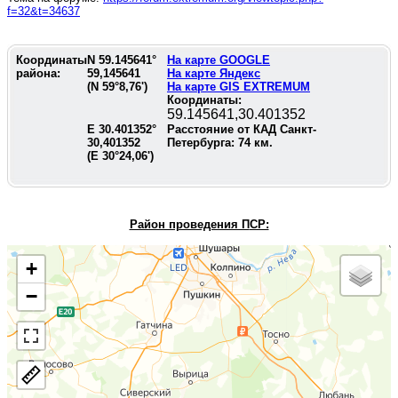
f=32&t=34637
Координаты
N
59.145641
°
На карте GOOGLE
района:
59,145641
На карте Яндекс
(N
59°8,76'
)
На карте GIS EXTREMUM
Координаты:
59.145641,30.401352
E
30.401352
°
Расстояние от КАД Санкт-
30,401352
Петербурга:
74
км.
(E
30°24,06'
)
Район проведения П
СР:
+
−