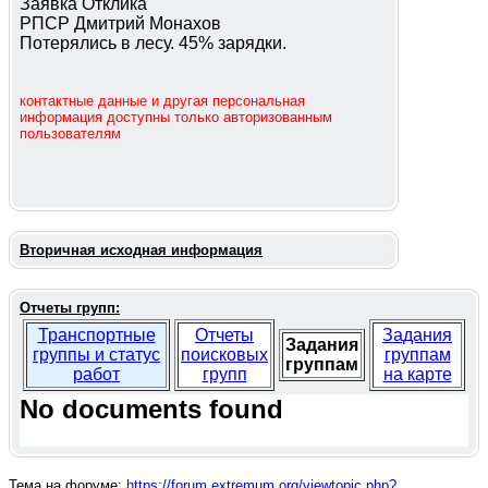
Заявка Отклика
РПСР Дмитрий Монахов
Потерялись в лесу. 45% зарядки.
контактные данные и другая персональная
информация доступны только авторизованным
пользователям
Вторичная исходная информация
Отчеты групп:
Транспортные
Отчеты
Задания
Задания
группы и статус
поисковых
группам
группам
работ
групп
на карте
No documents found
Тема на форуме:
https://forum.extremum.org/viewtopic.php?