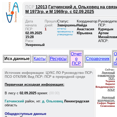
ПСР
12013
Гатчинский д. Ольховец на связ
М 1973гр. и М 1969гр. с 02.09.2025
Дата
Прошло
Статус:
Координатор:
Руководите
начала
дней:
Завершены
Найда
ПСР:
ПСР:
1
отчеты
Анастасия
Курицын
проверены и
02.09.2025
Юрьевна
Артем
утверждены
15:28
Михайлов
Риск:
АПСР:
Умеренный
Отчет
О
Исх.данные
Карты
Ресурсы
о
Справочник
ПСР
I
Сейчас:
Источник информации
:
ЦУКС ЛО
Руководство ПСР:
Дежурный
руководитель
ПСО ОТКЛИК
Вид ПСР:
ПСР в природной среде
ПС
Р:
Теряев
Первичная исходная информация:
Кирилл
Владимирович
АПСР
В лесу c
02.09.2025
время:
(00:00)
Дежурный
координатор
:
Гатчинский
район, нп:
д. Ольховец
Ленинградская
Сафро Лидия
область
Семеновна
Общедоступные данные