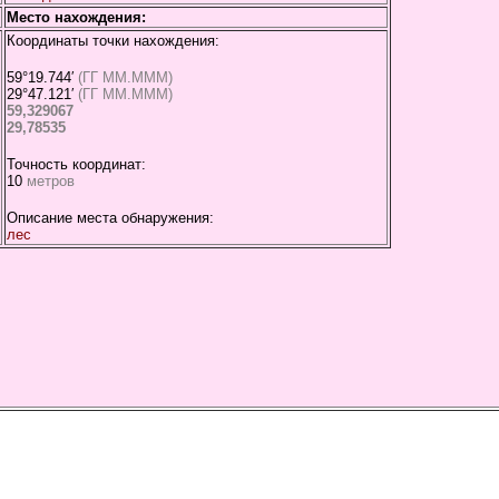
Место нахождения:
Координаты точки нахождения:
59°19.744′
(ГГ ММ.МММ)
29°47.121′
(ГГ ММ.МММ)
59,329067
29,78535
Точность координат:
10
метров
Описание места обнаружения:
лес