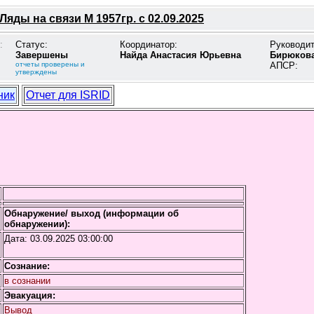
Ляды на связи М 1957гр. с 02.09.2025
:
Статус:
Координатор:
Руководи
Завершены
Найда Анастасия Юрьевна
Бирюкова
отчеты проверены и
АПСР:
утверждены
ник
Отчет для ISRID
Обнаружение/ выход (информации об
обнаружении):
Дата:
03.09.2025 03:00:00
Сознание:
в сознании
Эвакуация:
Вывод