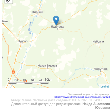
0
50km
10
20
30
40
Leaflet
Постоянный адрес этой страницы:
https://www.extremum.spb.ru/ex/psrnum1/12023
Автор:
Marina Nechaeva
Дата создания:
03.09.2025 11:34:03
Дополнительный доступ для редактирования:
Найда Анастасия
Юрьевна