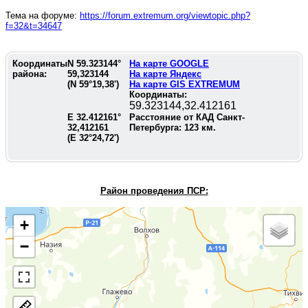
Тема на форуме:
https://forum.extremum.org/viewtopic.php?
f=32&t=34647
Координаты
N
59.323144
°
На карте GOOGLE
района:
59,323144
На карте Яндекс
(N
59°19,38'
)
На карте GIS EXTREMUM
Координаты:
59.323144,32.412161
E
32.412161
°
Расстояние от КАД Санкт-
32,412161
Петербурга:
123
км.
(E
32°24,72'
)
Район проведения П
СР:
+
−