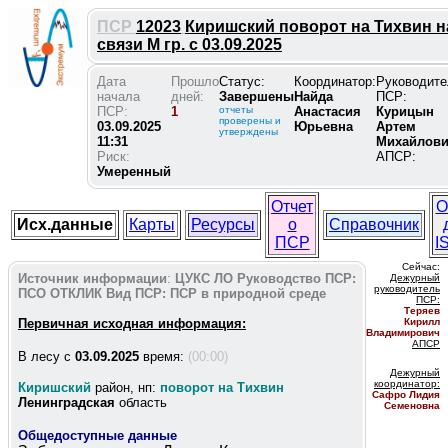
ПСР
12023
Киришский поворот на Тихвин н
связи М гр. с 03.09.2025
Дата
Прошло
Статус:
Координатор:
Руководите
начала
дней:
Завершены
Найда
ПСР:
ПСР:
1
отчеты
Анастасия
Курицын
проверены и
03.09.2025
Юрьевна
Артем
утверждены
11:31
Михайлов
Риск:
АПСР:
Умеренный
Отчет
О
Исх.данные
Карты
Ресурсы
о
Справочник
ПСР
I
Сейчас:
Источник информации
:
ЦУКС ЛО
Руководство ПСР:
Дежурный
руководитель
ПСО ОТКЛИК
Вид ПСР:
ПСР в природной среде
ПС
Р:
Теряев
Первичная исходная информация:
Кирилл
Владимирович
АПСР
В лесу c
03.09.2025
время:
(00:00)
Дежурный
координатор
:
Киришский
район, нп:
поворот на Тихвин
Сафро Лидия
Ленинградская
область
Семеновна
Общедоступные данные