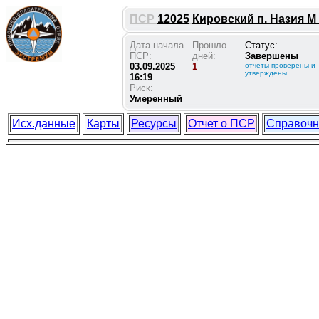
ПСР
12025
Кировский п. Назия М 
Дата начала
Прошло
Статус:
ПСР:
дней:
Завершены
03.09.2025
1
отчеты проверены и
утверждены
16:19
Риск:
Умеренный
Исх.данные
Карты
Ресурсы
Отчет о ПСР
Справочн