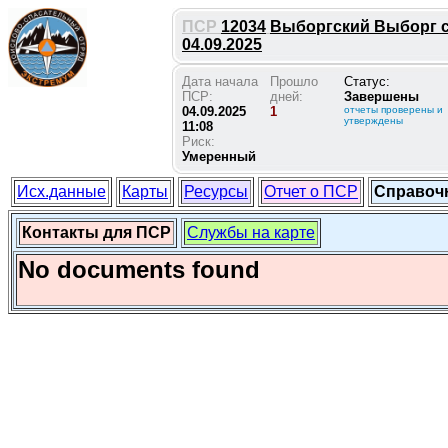
ПСР
12034
Выборгский Выборг сн
04.09.2025
Дата начала
Прошло
Статус:
ПСР:
дней:
Завершены
04.09.2025
1
отчеты проверены и
утверждены
11:08
Риск:
Умеренный
Исх.данные
Карты
Ресурсы
Отчет о ПСР
Справоч
Контакты для ПСР
Службы на карте
No documents found