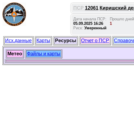
ПСР
12061
Киришский дер
Дата начала ПСР:
Прошло дней
05.09.2025 16:26
1
Риск:
Умеренный
Исх.данные
Карты
Ресурсы
Отчет о ПСР
Справоч
Метео
Файлы и карты