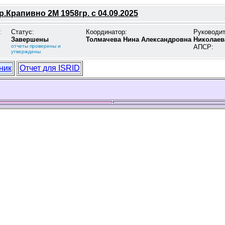
.Крапивно 2М 1958гр. с 04.09.2025
:
Статус:
Координатор:
Руководи
Завершены
Толмачева Нина Александровна
Николаев
отчеты проверены и
АПСР:
утверждены
ник
Отчет для ISRID