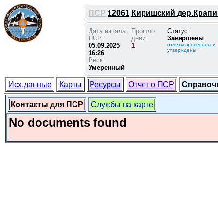
ПСР
12061
Киришский дер.Крапив
Дата начала
Прошло
Статус:
ПСР:
дней:
Завершены
05.09.2025
1
отчеты проверены и
утверждены
16:26
Риск:
Умеренный
Исх.данные
Карты
Ресурсы
Отчет о ПСР
Справоч
Контакты для ПСР
Службы на карте
No documents found