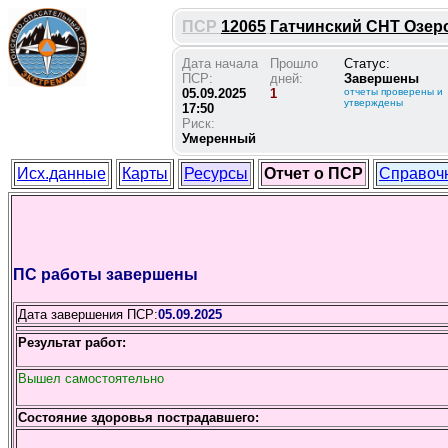
ПСР
12065
Гатчинский СНТ Озеро 
Дата начала
Прошло
Статус:
ПСР:
дней:
Завершены
05.09.2025
1
отчеты проверены и
утверждены
17:50
Риск:
Умеренный
Исх.данные
Карты
Ресурсы
Отчет о ПСР
Справоч
ПС работы завершены
Дата завершения ПСР:
05.09.2025
Результат работ:
Вышел самостоятельно
Состояние здоровья пострадавшего: