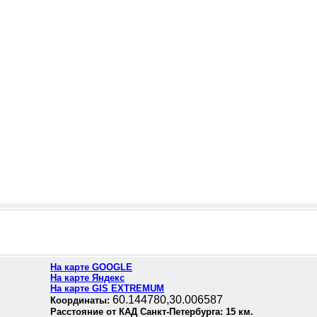
На карте GOOGLE
На карте Яндекс
На карте GIS EXTREMUM
60.144780,30.006587
Координаты:
Расстояние от КАД Санкт-Петербурга:
15
км.