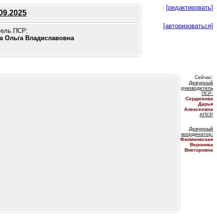
[редактировать]
09.2025
[авторизоваться]
тель ПСР:
а Ольга Владиславовна
Сейчас:
Дежурный
руководитель
ПС
Р:
Сердюкова
Дарья
Алексеевна
АПСР
Дежурный
координатор
:
Филиновская
Вероника
Викторовна