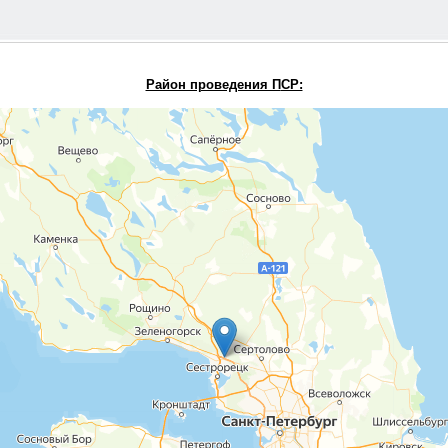
Район проведения П
СР: