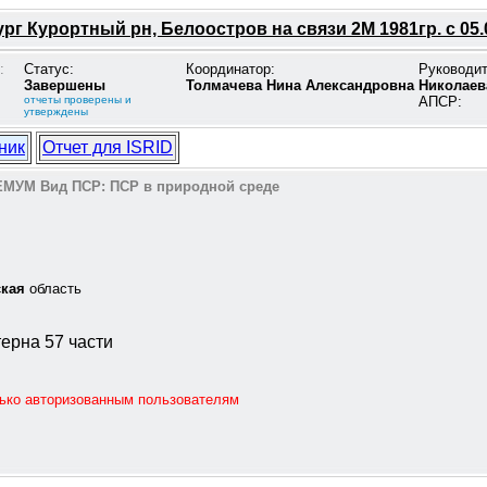
рг Курортный рн, Белоостров на связи 2М 1981гр. с 05.
:
Статус:
Координатор:
Руководи
Завершены
Толмачева Нина Александровна
Николаев
отчеты проверены и
АПСР:
утверждены
ник
Отчет для ISRID
ЕМУМ
Вид ПСР:
ПСР в природной среде
ская
область
ерна 57 части
лько авторизованным пользователям