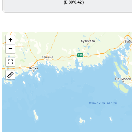
(E
30°0,42'
)
+
−