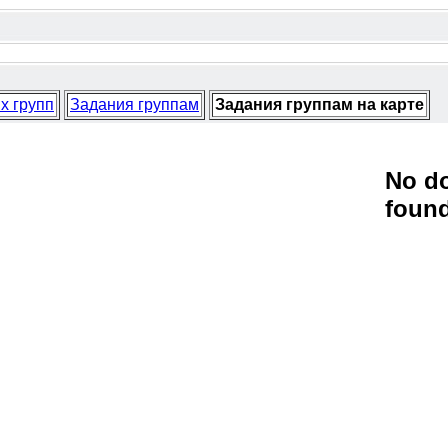
х групп
Задания группам
Задания группам на карте
No d
foun