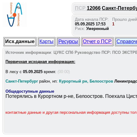
ПСР
12066
Санкт-Петербу
Дата начала ПСР:
Прошло дней
05.09.2025 17:53
1
Риск:
Умеренный
Исх.данные
Карты
Ресурсы
Отчет о ПСР
Справоч
Источник информации
:
ЦУКС СПб
Руководство ПСР:
ПСО ЭКСТР
Первичная исходная информация:
В лесу c
05.09.2025
время:
(00:00)
Санкт-Петербург
район, нп:
Курортный рн, Белоостров
Ленинград
Общедоступные данные
Потерялись в Курортном р-не, Белоостров. Поехала Цист
контактные данные и другая персональная информация доступны то