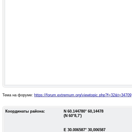
Тема на форуме:
https://forum.extremum.org/viewtopic.php?f=32&t=34709
Координаты района:
N
60.144780
°
60,14478
(N
60°8,7'
)
E
30.006587
°
30,006587