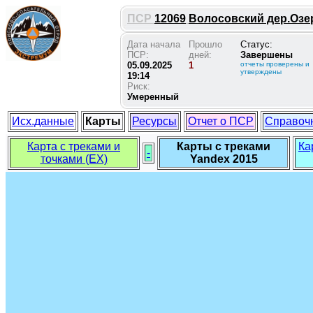
ПСР
12069
Волосовский дер.Озер
Дата начала
Прошло
Статус:
ПСР:
дней:
Завершены
05.09.2025
1
отчеты проверены и
утверждены
19:14
Риск:
Умеренный
Исх.данные
Карты
Ресурсы
Отчет о ПСР
Справоч
Карта с треками и
Карты с треками
Ка
-
точками (EX)
Yandex 2015