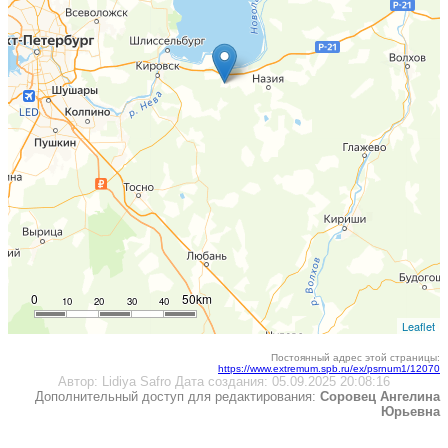
0
50km
10
20
30
40
Leaflet
Постоянный адрес этой страницы:
https://www.extremum.spb.ru/ex/psrnum1/12070
Автор:
Lidiya Safro
Дата создания:
05.09.2025 20:08:16
Дополнительный доступ для редактирования:
Соровец Ангелина
Юрьевна