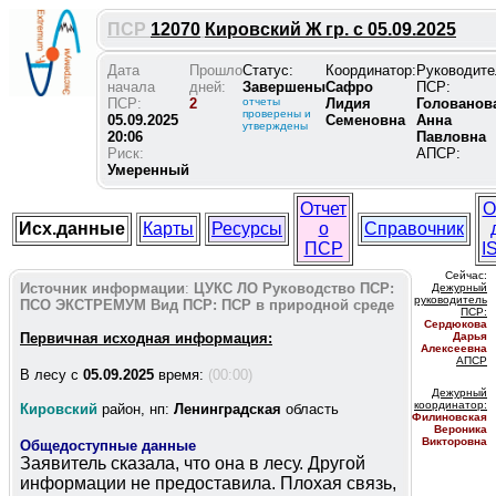
ПСР
12070
Кировский Ж гр. с 05.09.2025
Дата
Прошло
Статус:
Координатор:
Руководите
начала
дней:
Завершены
Сафро
ПСР:
ПСР:
2
отчеты
Лидия
Голованов
проверены и
05.09.2025
Семеновна
Анна
утверждены
20:06
Павловна
Риск:
АПСР:
Умеренный
Отчет
О
Исх.данные
Карты
Ресурсы
о
Справочник
ПСР
I
Сейчас:
Источник информации
:
ЦУКС ЛО
Руководство ПСР:
Дежурный
руководитель
ПСО ЭКСТРЕМУМ
Вид ПСР:
ПСР в природной среде
ПС
Р:
Сердюкова
Первичная исходная информация:
Дарья
Алексеевна
АПСР
В лесу c
05.09.2025
время:
(00:00)
Дежурный
координатор
:
Кировский
район, нп:
Ленинградская
область
Филиновская
Вероника
Викторовна
Общедоступные данные
Заявитель сказала, что она в лесу. Другой
информации не предоставила. Плохая связь,