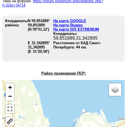
Тема на форуме:
https://forum.extremum.org/viewtopic.php?
f=32&t=34714
Координаты
N
59.851889
°
На карте GOOGLE
района:
59,851889
На карте Яндекс
(N
59°51,12'
)
На карте GIS EXTREMUM
Координаты:
59.851889,31.342895
E
31.342895
°
Расстояние от КАД Санкт-
31,342895
Петербурга:
44
км.
(E
31°20,58'
)
Район проведения П
СР:
+
−