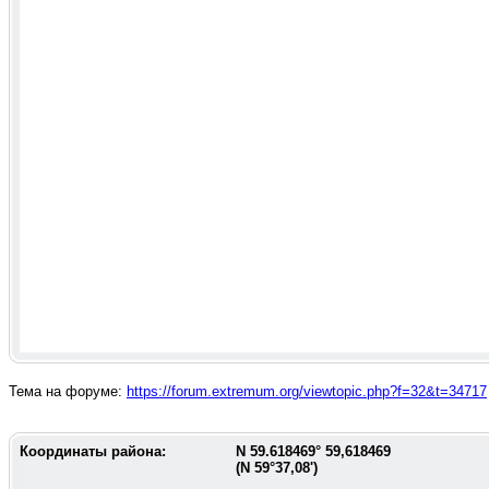
Тема на форуме:
https://forum.extremum.org/viewtopic.php?f=32&t=34717
Координаты района:
N
59.618469
°
59,618469
(N
59°37,08'
)