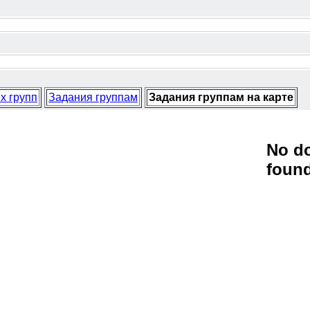
х групп
Задания группам
Задания группам на карте
No d
foun