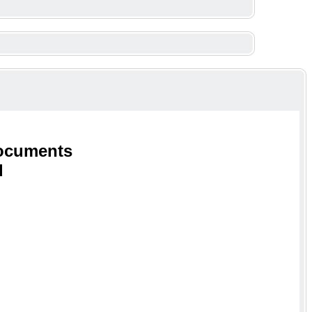
ocuments
d