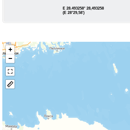
E
28.493258
°
28,493258
(E
28°29,58'
)
+
−