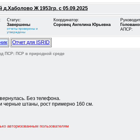
 д.Хаболово Ж 1953гр. с 05.09.2025
:
Статус:
Координатор:
Руководи
Завершены
Соровец Ангелина Юрьевна
Головано
отчеты проверены и
АПСР:
утверждены
ник
Отчет для ISRID
д ПСР:
ПСР в природной среде
 вернулась. Без телефона.
 и черные штаны, рост примерно 160 см.
лько авторизованным пользователям