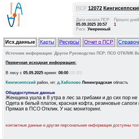
ПСР
12072
Кингисеппский
Дата начала ПСР:
Прошло дней
05.09.2025 20:57
1
Риск:
Умеренный
Исх.данные
Карты
Ресурсы
Отчет о ПСР
Справоч
Источник информации
:
Другое
Руководство ПСР:
ПСО ОТКЛИК
Ви
Первичная исходная информация:
В лесу c
05.09.2025
время:
08:00
(00:00)
Кингисеппский
район, нп:
д.Хаболово
Ленинградская
область
Общедоступные данные
Женщина ушла в 8 утра в лес за грибами и до сих пор не
Одета в белый платок, красная кофта, резиновые сапоги
Прямая в ПСО Отклик. У нас мониторинг.
контактные данные и другая персональная информация доступны то