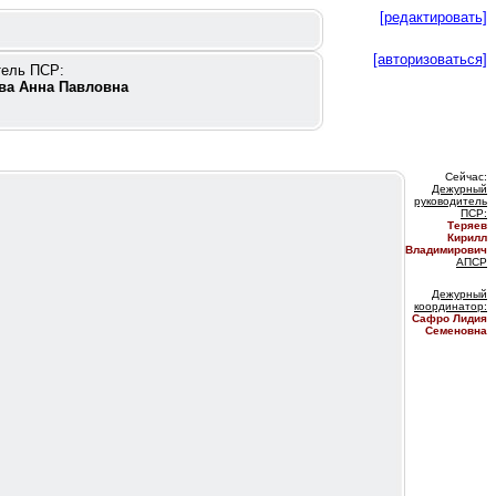
[редактировать]
[авторизоваться]
тель ПСР:
ва Анна Павловна
Сейчас:
Дежурный
руководитель
ПС
Р:
Теряев
Кирилл
Владимирович
АПСР
Дежурный
координатор
:
Сафро Лидия
Семеновна