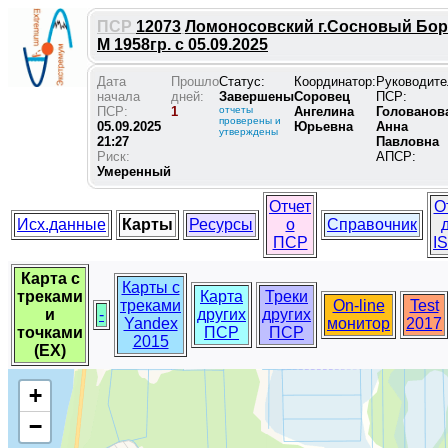
ПСР
12073
Ломоносовский г.Сосновый Бор
М 1958гр. с 05.09.2025
Дата
Прошло
Статус:
Координатор:
Руководите
начала
дней:
Завершены
Соровец
ПСР:
ПСР:
1
отчеты
Ангелина
Голованов
проверены и
05.09.2025
Юрьевна
Анна
утверждены
21:27
Павловна
Риск:
АПСР:
Умеренный
Отчет
О
Исх.данные
Карты
Ресурсы
о
Справочник
ПСР
I
Карта с
Карты с
треками
Карта
Треки
треками
On-line
Test
и
-
других
других
Yandex
монитор
2017
точками
ПСР
ПСР
2015
(EX)
+
−