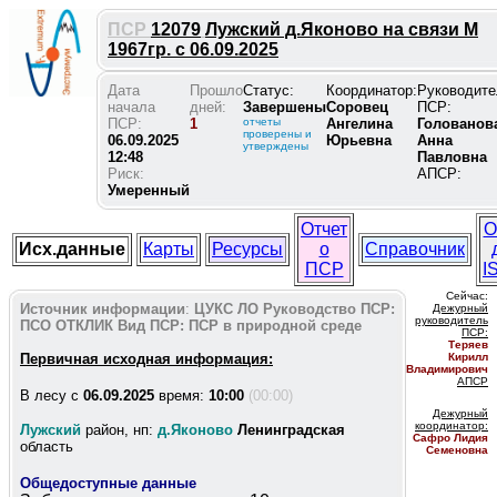
ПСР
12079
Лужский д.Яконово на связи М
1967гр. с 06.09.2025
Дата
Прошло
Статус:
Координатор:
Руководите
начала
дней:
Завершены
Соровец
ПСР:
ПСР:
1
отчеты
Ангелина
Голованов
проверены и
06.09.2025
Юрьевна
Анна
утверждены
12:48
Павловна
Риск:
АПСР:
Умеренный
Отчет
О
Исх.данные
Карты
Ресурсы
о
Справочник
ПСР
I
Сейчас:
Источник информации
:
ЦУКС ЛО
Руководство ПСР:
Дежурный
руководитель
ПСО ОТКЛИК
Вид ПСР:
ПСР в природной среде
ПС
Р:
Теряев
Первичная исходная информация:
Кирилл
Владимирович
АПСР
В лесу c
06.09.2025
время:
10:00
(00:00)
Дежурный
координатор
:
Лужский
район, нп:
д.Яконово
Ленинградская
Сафро Лидия
область
Семеновна
Общедоступные данные