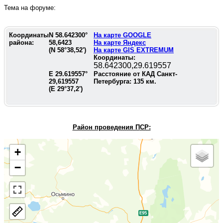
Тема на форуме:
Координаты
N
58.642300
°
На карте GOOGLE
района:
58,6423
На карте Яндекс
(N
58°38,52'
)
На карте GIS EXTREMUM
Координаты:
58.642300,29.619557
E
29.619557
°
Расстояние от КАД Санкт-
29,619557
Петербурга:
135
км.
(E
29°37,2'
)
Район проведения П
СР:
+
−