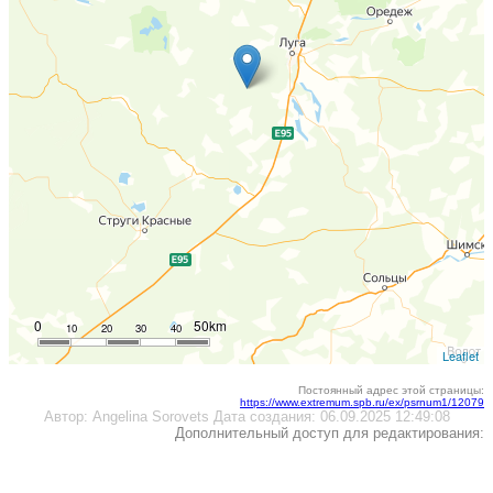
0
50km
10
20
30
40
Leaflet
Постоянный адрес этой страницы:
https://www.extremum.spb.ru/ex/psrnum1/12079
Автор:
Angelina Sorovets
Дата создания:
06.09.2025 12:49:08
Дополнительный доступ для редактирования: