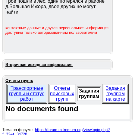
Трое пошли в лес, один потерялся в районе
д.Большая Ижора, двое других не могут
найти.
контактные данные и другая персональная информация
доступны только авторизованным пользователям
Вторичная исходная информация
Отчеты групп:
Транспортные
Отчеты
Задания
Задания
группы и статус
поисковых
группам
группам
работ
групп
на карте
No documents found
Тема на форуме:
https://forum.extremum.org/viewtopic.php?
f=32&t=34728