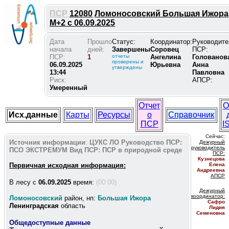
ПСР
12080
Ломоносовский Большая Ижора
М+2 с 06.09.2025
Дата
Прошло
Статус:
Координатор:
Руководите
начала
дней:
Завершены
Соровец
ПСР:
ПСР:
1
отчеты
Ангелина
Голованов
проверены и
06.09.2025
Юрьевна
Анна
утверждены
13:44
Павловна
Риск:
АПСР:
Умеренный
Отчет
О
Исх.данные
Карты
Ресурсы
о
Справочник
ПСР
I
Сейчас:
Источник информации
:
ЦУКС ЛО
Руководство ПСР:
Дежурный
руководитель
ПСО ЭКСТРЕМУМ
Вид ПСР:
ПСР в природной среде
ПС
Р:
Кузнецова
Первичная исходная информация:
Елена
Андреевна
АПСР
В лесу c
06.09.2025
время:
(00:00)
Дежурный
координатор
:
Ломоносовский
район, нп:
Большая Ижора
Сафро
Ленинградская
область
Лидия
Семеновна
Общедоступные данные