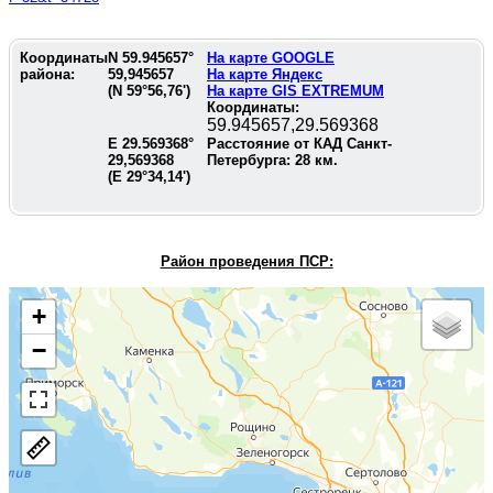
Координаты
N
59.945657
°
На карте GOOGLE
района:
59,945657
На карте Яндекс
(N
59°56,76'
)
На карте GIS EXTREMUM
Координаты:
59.945657,29.569368
E
29.569368
°
Расстояние от КАД Санкт-
29,569368
Петербурга:
28
км.
(E
29°34,14'
)
Район проведения П
СР:
+
−