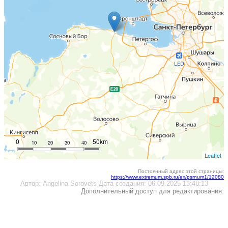
0
50km
10
20
30
40
Leaflet
Постоянный адрес этой страницы:
https://www.extremum.spb.ru/ex/psrnum1/12080
Автор:
Angelina Sorovets
Дата создания:
06.09.2025 13:48:13
Дополнительный доступ для редактирования: