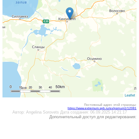
0
50km
10
20
30
40
Leaflet
Постоянный адрес этой страницы:
https://www.extremum.spb.ru/ex/psrnum1/12081
Автор:
Angelina Sorovets
Дата создания:
06.09.2025 14:21:17
Дополнительный доступ для редактирования: