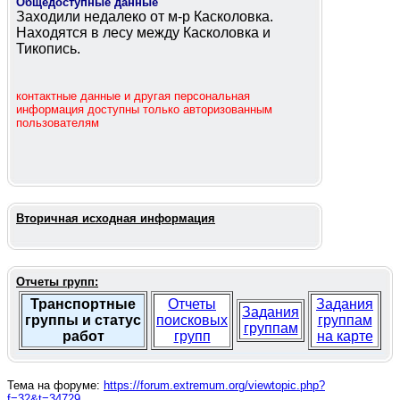
Общедоступные данные
Заходили недалеко от м-р Касколовка.
Находятся в лесу между Касколовка и
Тикопись.
контактные данные и другая персональная
информация доступны только авторизованным
пользователям
Вторичная исходная информация
Отчеты групп:
Транспортные
Отчеты
Задания
Задания
группы и статус
поисковых
группам
группам
работ
групп
на карте
Тема на форуме:
https://forum.extremum.org/viewtopic.php?
f=32&t=34729