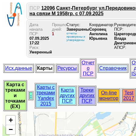
ПСР
12096
Санкт-Петербург ул.Передовико
на связи М 1958гр. с 07.09.2025
Дата
Прошло
Статус:
Координатор:
Руководите
начала
дней:
Завершены
Соровец
ПСР:
ПСР:
1
отчеты
Ангелина
Царегород
проверены и
07.09.2025
Юрьевна
Влада
утверждены
17:22
Дмитриевн
Риск:
АПСР:
Умеренный
Отчет
О
Исх.данные
Карты
Ресурсы
о
Справочник
ПСР
I
Карта с
Карты с
треками
Карта
Треки
треками
On-line
Test
и
-
других
других
Yandex
монитор
2017
точками
ПСР
ПСР
2015
(EX)
+
−