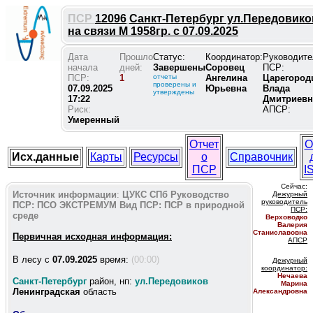
ПСР
12096
Санкт-Петербург ул.Передовико
на связи М 1958гр. с 07.09.2025
Дата
Прошло
Статус:
Координатор:
Руководите
начала
дней:
Завершены
Соровец
ПСР:
ПСР:
1
отчеты
Ангелина
Царегород
проверены и
07.09.2025
Юрьевна
Влада
утверждены
17:22
Дмитриевн
Риск:
АПСР:
Умеренный
Отчет
О
Исх.данные
Карты
Ресурсы
о
Справочник
ПСР
I
Сейчас:
Источник информации
:
ЦУКС СПб
Руководство
Дежурный
руководитель
ПСР:
ПСО ЭКСТРЕМУМ
Вид ПСР:
ПСР в природной
ПС
Р:
среде
Верховодко
Валерия
Станиславовна
Первичная исходная информация:
АПСР
В лесу c
07.09.2025
время:
(00:00)
Дежурный
координатор
:
Нечаева
Санкт-Петербург
район, нп:
ул.Передовиков
Марина
Ленинградская
область
Александровна