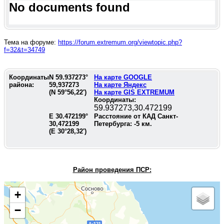
No documents found
Тема на форуме:
https://forum.extremum.org/viewtopic.php?
f=32&t=34749
Координаты
N
59.937273
°
На карте GOOGLE
района:
59,937273
На карте Яндекс
(N
59°56,22'
)
На карте GIS EXTREMUM
Координаты:
59.937273,30.472199
E
30.472199
°
Расстояние от КАД Санкт-
30,472199
Петербурга:
-5
км.
(E
30°28,32'
)
Район проведения П
СР:
+
−