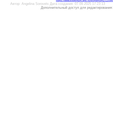
https://www.extremum.spb.ru/ex/psrnum1/12096
Автор:
Angelina Sorovets
Дата создания:
07.09.2025 17:23:13
Дополнительный доступ для редактирования: