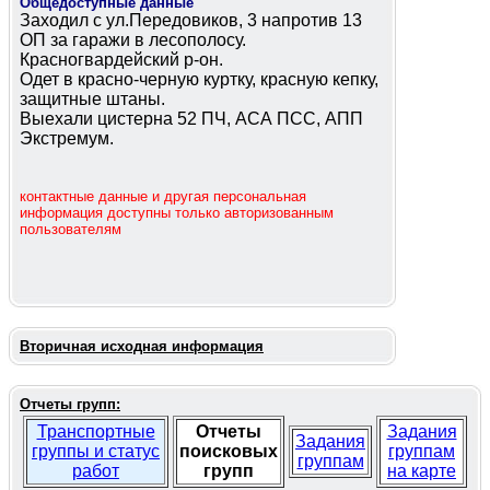
Общедоступные данные
Заходил с ул.Передовиков, 3 напротив 13
ОП за гаражи в лесополосу.
Красногвардейский р-он.
Одет в красно-черную куртку, красную кепку,
защитные штаны.
Выехали цистерна 52 ПЧ, АСА ПСС, АПП
Экстремум.
контактные данные и другая персональная
информация доступны только авторизованным
пользователям
Вторичная исходная информация
Отчеты групп:
Транспортные
Отчеты
Задания
Задания
группы и статус
поисковых
группам
группам
работ
групп
на карте