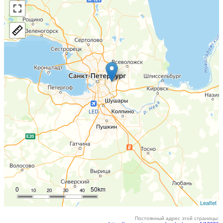
0
50km
10
20
30
40
Leaflet
Постоянный адрес этой страницы: