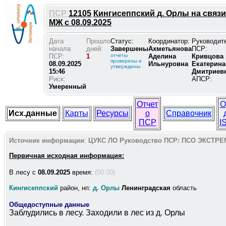
ПСР
12105
Кингисеппский д. Орлы на связи
МЖ с 08.09.2025
Дата
Прошло
Статус:
Координатор:
Руководит
начала
дней:
Завершены
Ахметьянова
ПСР:
ПСР:
1
отчеты
Аделина
Кривцова
проверены и
08.09.2025
Ильнуровна
Екатерина
утверждены
15:46
Дмитриев
Риск:
АПСР:
Умеренный
Отчет
О
Исх.данные
Карты
Ресурсы
о
Справочник
ПСР
I
Источник информации
:
ЦУКС ЛО
Руководство ПСР:
ПСО ЭКСТРЕ
Первичная исходная информация:
В лесу c
08.09.2025
время:
(00:00)
Кингисеппский
район, нп:
д. Орлы
Ленинградская
область
Общедоступные данные
Заблудились в лесу. Заходили в лес из д. Орлы