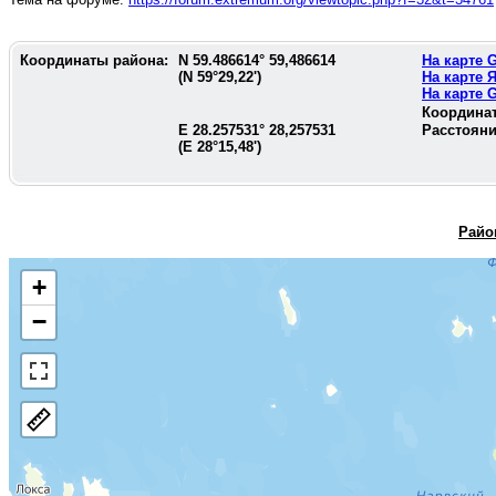
Координаты района:
N
59.486614
°
59,486614
На карте
(N
59°29,22'
)
На карте 
На карте
Координа
E
28.257531
°
28,257531
Расстояни
(E
28°15,48'
)
Райо
+
−