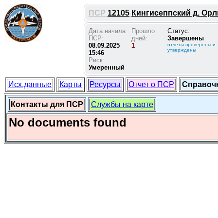
ПСР
12105
Кингисеппский д. Орл
Дата начала
Прошло
Статус:
ПСР:
дней:
Завершены
08.09.2025
1
отчеты проверены и
утверждены
15:46
Риск:
Умеренный
Исх.данные
Карты
Ресурсы
Отчет о ПСР
Справоч
Контакты для ПСР
Службы на карте
No documents found