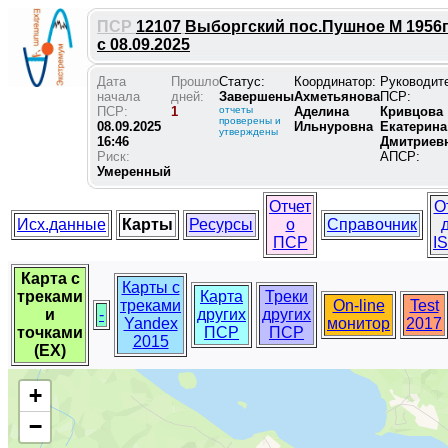
ПСР
12107
Выборгский пос.Пушное М 1956г
с 08.09.2025
Дата
Прошло
Статус:
Координатор:
Руководит
начала
дней:
Завершены
Ахметьянова
ПСР:
ПСР:
1
отчеты
Аделина
Кривцова
проверены и
08.09.2025
Ильнуровна
Екатерина
утверждены
16:46
Дмитриев
Риск:
АПСР:
Умеренный
Отчет
О
Исх.данные
Карты
Ресурсы
о
Справочник
ПСР
I
Карта с
Карты с
треками
Карта
Треки
треками
On-line
Test
и
-
других
других
Yandex
монитор
2017
точками
ПСР
ПСР
2015
(EX)
+
−