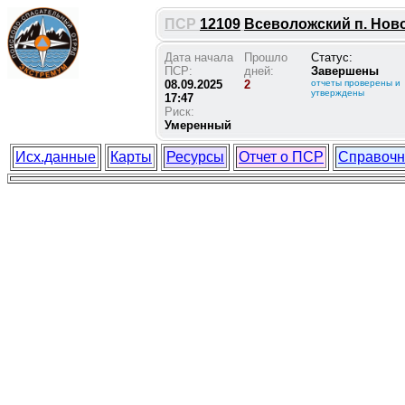
ПСР
12109
Всеволожский п. Ново
Дата начала
Прошло
Статус:
ПСР:
дней:
Завершены
08.09.2025
2
отчеты проверены и
утверждены
17:47
Риск:
Умеренный
Исх.данные
Карты
Ресурсы
Отчет о ПСР
Справочн